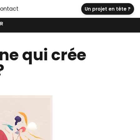
ontact
Un projet en tête ?
R
e qui crée
?