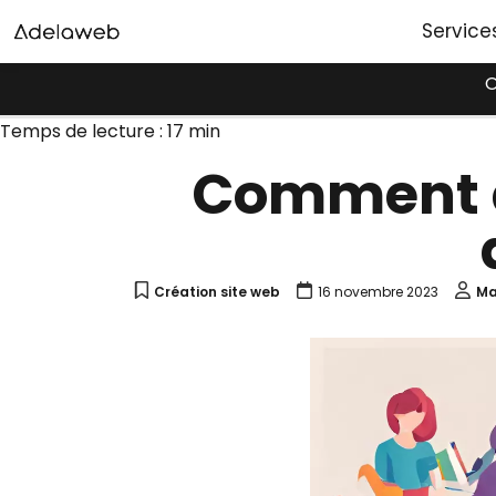
Service
O
Temps de lecture :
17
min
Comment a
Création site web
16 novembre 2023
Ma