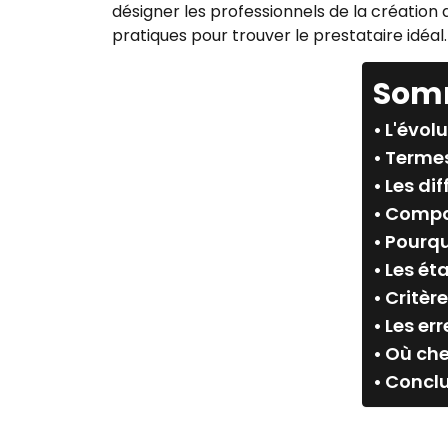
désigner les professionnels de la création 
pratiques pour trouver le prestataire idéal
Som
L'évol
Termes
Les di
Compar
Pourqu
Les ét
Critèr
Les err
Où che
Conclu