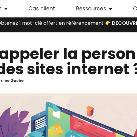
s
Cas client
Ressources
C
btenez 1 mot-clé offert en référencement
DECOUVRI
ppeler la personn
des sites internet 
xime Guche